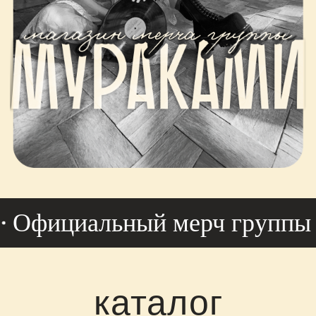
КАТАЛОГ
ГЛАВНА
ВКА
РАЗМЕРНАЯ
А
СЕТКА
Официальный мерч группы М
каталог