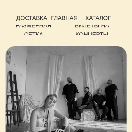
ДОСТАВКА
ГЛАВНАЯ
КАТАЛОГ
РАЗМЕРНАЯ
БИЛЕТЫ НА
СЕТКА
КОНЦЕРТЫ
ВКА
А